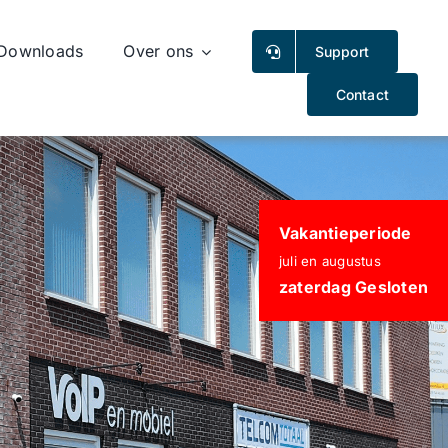
Downloads
Over ons
Support
Contact
Vakantieperiode
juli en augustus
zaterdag Gesloten