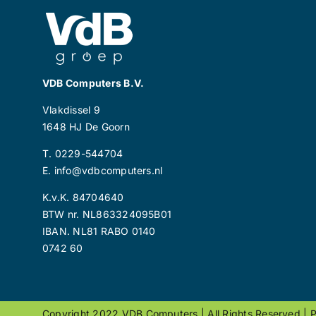
VDB Computers B.V.
Vlakdissel 9
1648 HJ De Goorn
T. 0229-544704
E. info@vdbcomputers.nl
K.v.K. 84704640
BTW nr. NL863324095B01
IBAN. NL81 RABO 0140
0742 60
Copyright 2022 VDB Computers | All Rights Reserved |
P